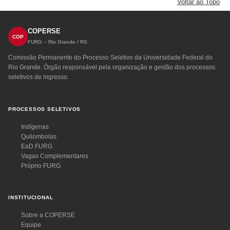
Voltar ao Topo
COPERSE
COP
FURG – Rio Grande / RS
Comissão Permanente do Processo Seletivo da Universidade Federal do
Rio Grande. Órgão responsável pela organização e gestão dos processos
seletivos de ingresso.
PROCESSOS SELETIVOS
Indígenas
Quilombolas
EaD FURG
Vagas Complementares
Próprio FURG
INSTITUCIONAL
Sobre a COPERSE
Equipe