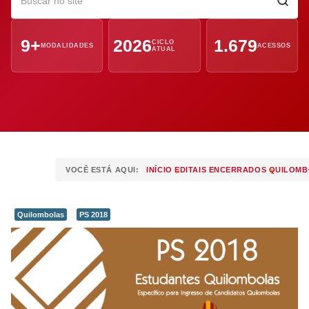
9+
2026
1.679
CICLO
MODALIDADES
ACESSOS
ATUAL
VOCÊ ESTÁ AQUI:
INÍCIO
EDITAIS ENCERRADOS
QUILOM
Quilombolas
PS 2018