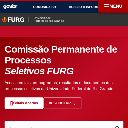
MENU
COMUNICA BR
ACESSO À INFORMAÇÃO
PAR
IR
Universidade
Federal do Rio Grande
PARA
O
CONTEÚDO
Comissão Permanente de
Processos
Seletivos FURG
Acesse editais, cronogramas, resultados e documentos dos
processos seletivos da Universidade Federal do Rio Grande.
Editais Abertos
VESTIBULAR
— ABRE EM NOVA ABA
Pesquisar no site