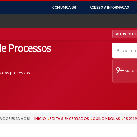
COMUNICA BR
ACESSO À INFORMAÇÃO
IR
PARA
O
@FURGOFICI
— INSTAGRAM
CONTEÚDO
e Processos
Pesquisar no s
9+
MODAL
s dos processos
VOCÊ ESTÁ AQUI:
INÍCIO
EDITAIS ENCERRADOS
QUILOMBOLAS
PS 201