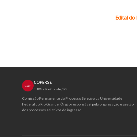
Edital do
COPERSE
COP
FURG – Rio Grande / RS
Comissão Permanente do Processo Seletivo da Universidade
Federal do Rio Grande. Órgão responsável pela organização e gestão
dos processos seletivos de ingresso.