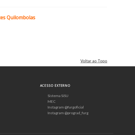
ntes Quilombolas
Voltar ao Topo
ACESSO EXTERNO
Sistema SiSU
MEC
Instagram @furgoficial
Instagram @prograd_furg