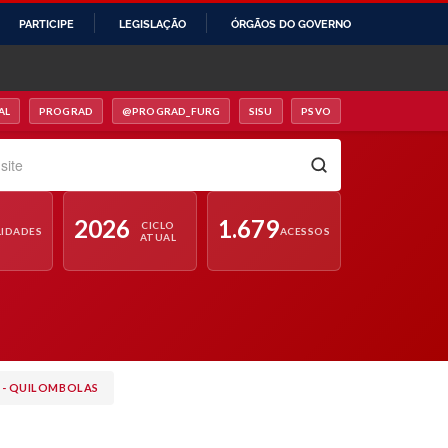
PARTICIPE
LEGISLAÇÃO
ÓRGÃOS DO GOVERNO
AL
PROGRAD
@PROGRAD_FURG
SISU
PSVO
 OFICIAL DA FURG — ABRE EM NOVA ABA
— SITE DA PRÓ-REITORIA DE GRADUAÇÃO — ABRE EM NOVA ABA
— INSTAGRAM DA PRÓ-REITORIA DE GRADUAÇÃO — ABRE EM
— SISTEMA DE SELEÇÃO UNIFICADA —
— PORTAL DE VAGAS OCIOS
ite
2026
1.679
CICLO
IDADES
ACESSOS
ATUAL
9 - QUILOMBOLAS