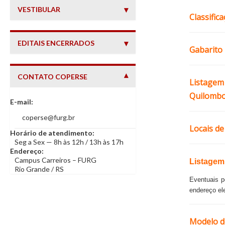
VESTIBULAR
Classific
EDITAIS ENCERRADOS
Gabarito
CONTATO COPERSE
— INFORMAÇÕES DE CONTATO
Listagem
Quilombo
E-mail:
coperse@furg.br
Locais de
Horário de atendimento:
Seg a Sex — 8h às 12h / 13h às 17h
Endereço:
Campus Carreiros – FURG
Listagem
Rio Grande / RS
Eventuais 
endereço el
Modelo d