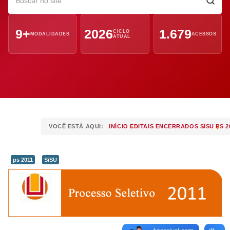
9+
2026
1.679
CICLO
MODALIDADES
ACESSOS
ATUAL
VOCÊ ESTÁ AQUI:
INÍCIO
EDITAIS ENCERRADOS
SISU
PS 2
ps 2011
SiSU