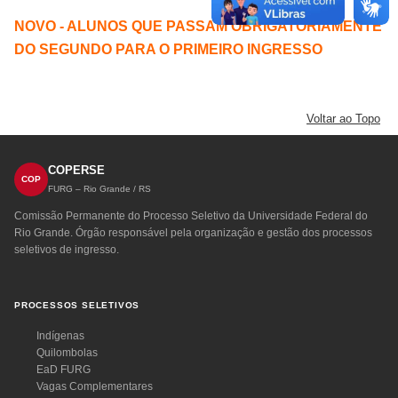
NOVO - ALUNOS QUE PASSAM OBRIGATORIAMENTE
DO SEGUNDO PARA O PRIMEIRO INGRESSO
Voltar ao Topo
COPERSE
COP
FURG – Rio Grande / RS
Comissão Permanente do Processo Seletivo da Universidade Federal do
Rio Grande. Órgão responsável pela organização e gestão dos processos
seletivos de ingresso.
PROCESSOS SELETIVOS
Indígenas
Quilombolas
EaD FURG
Vagas Complementares