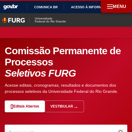
MENU
COMUNICA BR
ACESSO À INFORMAÇÃO
PAR
IR
Universidade
Federal do Rio Grande
PARA
O
CONTEÚDO
Comissão Permanente de
Processos
Seletivos FURG
Acesse editais, cronogramas, resultados e documentos dos
processos seletivos da Universidade Federal do Rio Grande.
Editais Abertos
VESTIBULAR
— ABRE EM NOVA ABA
Pesquisar no site