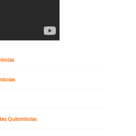
mbolas
mbolas
ntes Quilombolas