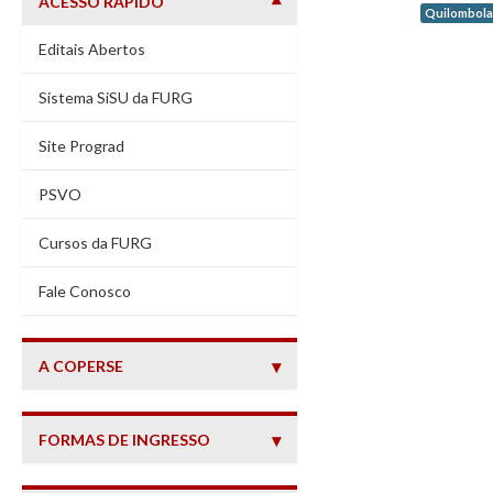
ACESSO RÁPIDO
Quilombola
Editais Abertos
Sistema SiSU da FURG
Site Prograd
PSVO
Cursos da FURG
(abre em nova janela)
Fale Conosco
A COPERSE
FORMAS DE INGRESSO