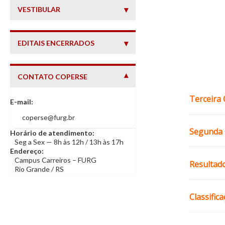
VESTIBULAR
EDITAIS ENCERRADOS
CONTATO COPERSE
— INFORMAÇÕES DE CONTATO
Terceira
E-mail:
coperse@furg.br
Segunda 
Horário de atendimento:
Seg a Sex — 8h às 12h / 13h às 17h
Endereço:
Campus Carreiros – FURG
Resultad
Rio Grande / RS
Classific