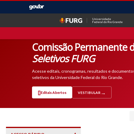
Universidade
Federal do Rio Grande
Comissão Permanente d
Seletivos FURG
Acesse editais, cronogramas, resultados e documento
seletivos da Universidade Federal do Rio Grande.
Editais Abertos
VESTIBULAR
— ABRE EM NOVA ABA