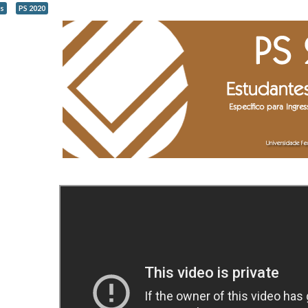
s
PS 2020