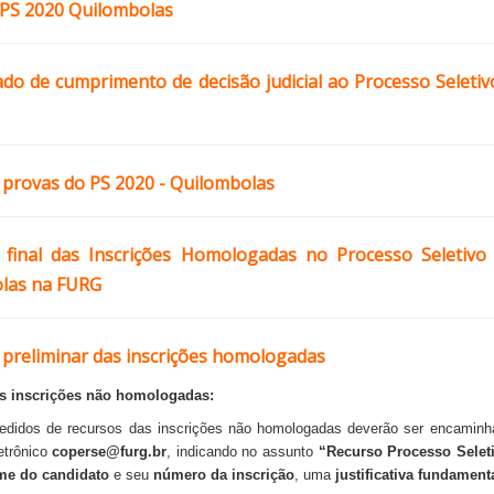
 PS 2020 Quilombolas
do de cumprimento de decisão judicial ao Processo Seletiv
e provas do PS 2020 - Quilombolas
 final das Inscrições Homologadas no Processo Seletivo
las na FURG
 preliminar das inscrições homologadas
s inscrições não homologadas:
pedidos de recursos das inscrições não homologadas deverão ser encamin
etrônico
coperse@furg.br
, indicando no assunto
“Recurso Processo Selet
me do candidato
e seu
número da inscrição
, uma
justificativa fundamen