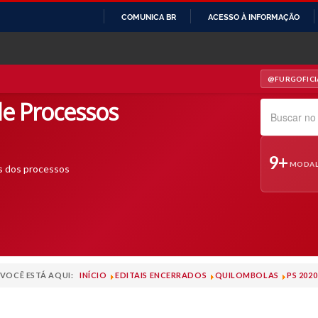
COMUNICA BR
ACESSO À INFORMAÇÃO
IR
PARA
O
@FURGOFICI
— INSTAGRAM
CONTEÚDO
e Processos
Pesquisar no s
9+
MODAL
s dos processos
VOCÊ ESTÁ AQUI:
INÍCIO
EDITAIS ENCERRADOS
QUILOMBOLAS
PS 202