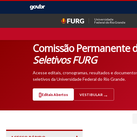
Universidade
Federal do Rio Grande
Comissão Permanente d
Seletivos FURG
Acesse editais, cronogramas, resultados e documento
seletivos da Universidade Federal do Rio Grande.
Editais Abertos
VESTIBULAR
— ABRE EM NOVA ABA