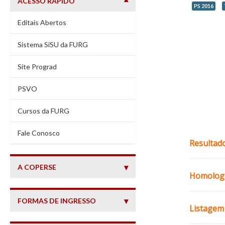
ACESSO RÁPIDO
PS 2016
Editais Abertos
Sistema SiSU da FURG
Site Prograd
PSVO
Cursos da FURG
(abre em nova janela)
Fale Conosco
Resultado
A COPERSE
Homologa
FORMAS DE INGRESSO
Listagem