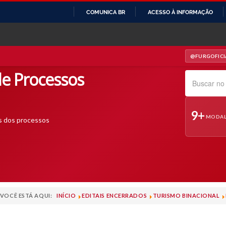
COMUNICA BR
ACESSO À INFORMAÇÃO
IR
PARA
O
@FURGOFICI
— INSTAGRAM
CONTEÚDO
e Processos
Pesquisar no s
9+
MODAL
s dos processos
VOCÊ ESTÁ AQUI:
INÍCIO
EDITAIS ENCERRADOS
TURISMO BINACIONAL