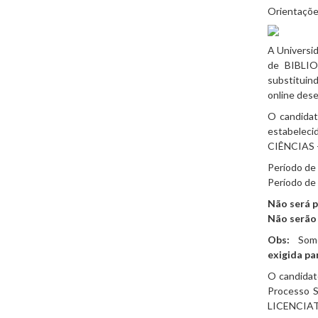
Orientações
A Universid
de BIBLI
substituind
online dese
O candidat
estabelec
CIÊNCIAS -
Período de
Período de
Não será p
Não serão 
Obs:
Somen
exigida pa
O candidato
Processo 
LICENCIATUR