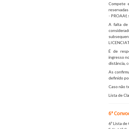
Compete ex
reservadas 
- PROAAf, s
A falta d
considera
subsequen
LICENCIATU
É de resp
ingresso 
distância
, 
As confirm
definido po
Caso não te
Lista de Cl
6ª Convo
6ª Lista d