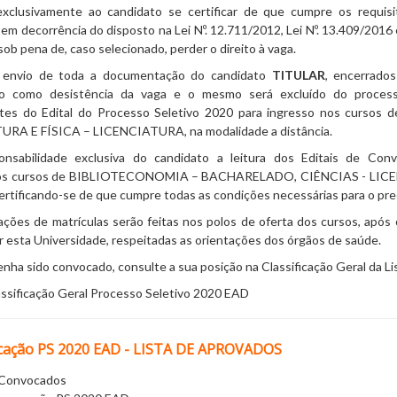
clusivamente ao candidato se certificar de que cumpre os requisi
em decorrência do disposto na Lei Nº. 12.711/2012, Lei Nº. 13.409/201
ob pena de, caso selecionado, perder o direito à vaga.
e envio de toda a documentação do candidato
TITULAR
, encerrado
do como desistência da vaga e o mesmo será excluído do proces
tes do Edital do Processo Seletivo 2020 para ingresso nos cur
RA E FÍSICA – LICENCIATURA, na modalidade a distância.
onsabilidade exclusiva do candidato a leitura dos Editais de Co
nos cursos de BIBLIOTECONOMIA – BACHARELADO, CIÊNCIAS - LICEN
certificando-se de que cumpre todas as condições necessárias para o pre
ações de matrículas serão feitas nos polos de oferta dos cursos, após 
r esta Universidade, respeitadas as orientações dos órgãos de saúde.
nha sido convocado, consulte a sua posição na Classificação Geral da L
assificação Geral Processo Seletivo 2020 EAD
cação PS 2020 EAD - LISTA DE APROVADOS
e Convocados