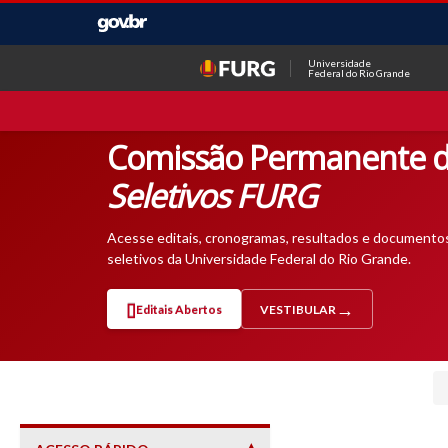
Universidade
Federal do Rio Grande
Comissão Permanente d
Seletivos FURG
Acesse editais, cronogramas, resultados e documento
seletivos da Universidade Federal do Rio Grande.
Editais Abertos
VESTIBULAR
— ABRE EM NOVA ABA