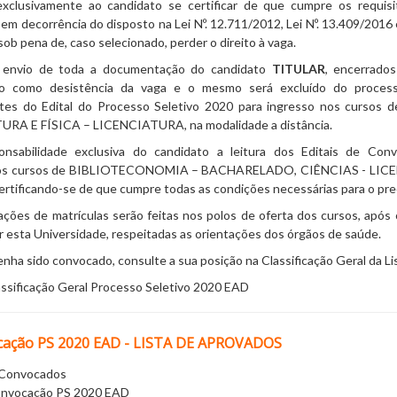
clusivamente ao candidato se certificar de que cumpre os requisi
em decorrência do disposto na Lei Nº. 12.711/2012, Lei Nº. 13.409/201
ob pena de, caso selecionado, perder o direito à vaga.
e envio de toda a documentação do candidato
TITULAR
, encerrado
do como desistência da vaga e o mesmo será excluído do proces
tes do Edital do Processo Seletivo 2020 para ingresso nos cur
RA E FÍSICA – LICENCIATURA, na modalidade a distância.
onsabilidade exclusiva do candidato a leitura dos Editais de Co
nos cursos de BIBLIOTECONOMIA – BACHARELADO, CIÊNCIAS - LICEN
certificando-se de que cumpre todas as condições necessárias para o pre
ações de matrículas serão feitas nos polos de oferta dos cursos, após 
r esta Universidade, respeitadas as orientações dos órgãos de saúde.
nha sido convocado, consulte a sua posição na Classificação Geral da L
assificação Geral Processo Seletivo 2020 EAD
cação PS 2020 EAD - LISTA DE APROVADOS
e Convocados
Convocação PS 2020 EAD