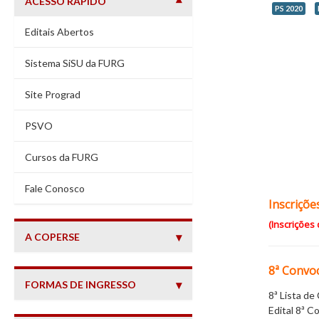
ACESSO RÁPIDO
PS 2020
Editais Abertos
Sistema SiSU da FURG
Site Prograd
PSVO
Cursos da FURG
(abre em nova janela)
Fale Conosco
Inscriçõe
(Inscrições
A COPERSE
8ª Convo
FORMAS DE INGRESSO
8ª Lista d
Edital 8ª 