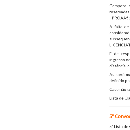
Compete ex
reservadas 
- PROAAf, s
A falta d
considera
subsequen
LICENCIATU
É de resp
ingresso 
distância
, 
As confirm
definido po
Caso não te
Lista de Cl
5ª Convo
5ª Lista d