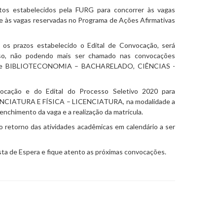
tos estabelecidos pela FURG para concorrer às vagas
6 e às vagas reservadas no Programa de Ações Afirmativas
s os prazos estabelecido o Edital de Convocação, será
so, não podendo mais ser chamado nas convocações
sos de BIBLIOTECONOMIA – BACHARELADO, CIÊNCIAS -
nvocação e do
Edital do Processo Seletivo 2020 para
CIATURA E FÍSICA – LICENCIATURA, na modalidade a
enchimento da vaga e a realização da matrícula.
o retorno das atividades acadêmicas em calendário a ser
ista de Espera e fique atento as próximas convocações.