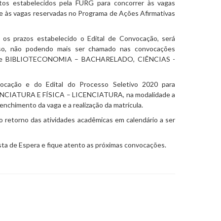
tos estabelecidos pela FURG para concorrer às vagas
6 e às vagas reservadas no Programa de Ações Afirmativas
s os prazos estabelecido o Edital de Convocação, será
so, não podendo mais ser chamado nas convocações
sos de BIBLIOTECONOMIA – BACHARELADO, CIÊNCIAS -
nvocação e do
Edital do Processo Seletivo 2020 para
CIATURA E FÍSICA – LICENCIATURA, na modalidade a
enchimento da vaga e a realização da matrícula.
o retorno das atividades acadêmicas em calendário a ser
ista de Espera e fique atento as próximas convocações.