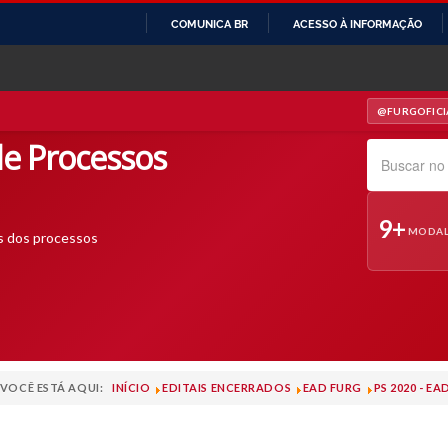
COMUNICA BR
ACESSO À INFORMAÇÃO
IR
PARA
O
@FURGOFICI
— INSTAGRAM
CONTEÚDO
e Processos
Pesquisar no s
9+
MODAL
s dos processos
VOCÊ ESTÁ AQUI:
INÍCIO
EDITAIS ENCERRADOS
EAD FURG
PS 2020 - E