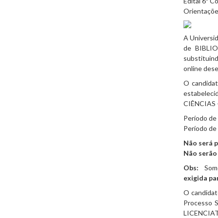
Edital 6ª 
Orientações
A Universid
de BIBLI
substituind
online dese
O candidat
estabelec
CIÊNCIAS -
Período de
Período de
Não será p
Não serão 
Obs:
Somen
exigida pa
O candidato
Processo 
LICENCIATUR