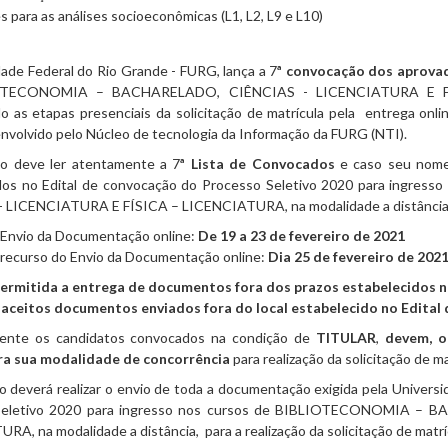
 para as análises socioeconômicas (L1, L2, L9 e L10)
ade Federal do Rio Grande - FURG, lança a 7
ª convocação dos aprova
OTECONOMIA – BACHARELADO, CIÊNCIAS - LICENCIATURA E FÍSI
o as etapas presenciais da solicitação de matrícula pela entrega onli
nvolvido pelo Núcleo de tecnologia da Informação da FURG (NTI).
o deve ler atentamente a 7
ª Lista de Convocados
e caso seu nome 
idos no Edital de convocação do Processo Seletivo 2020 para ing
 LICENCIATURA E FÍSICA – LICENCIATURA, na modalidade a distância
 Envio da Documentação online:
De 19 a 23 de fevereiro de 2021
 recurso do Envio da Documentação online:
Dia 25 de fevereiro
de 202
ermitida a entrega de documentos fora dos prazos estabelecidos n
aceitos documentos enviados fora do local estabelecido no Edital
te os candidatos convocados na condição de
TITULAR
,
devem, o
ra sua modalidade de concorrência
para realização da solicitação de ma
 deverá realizar o envio de toda a documentação exigida pela Universi
Seletivo 2020 para ingresso nos cursos de BIBLIOTECONOMIA –
A, na modalidade a distância, para a realização da solicitação de matrí