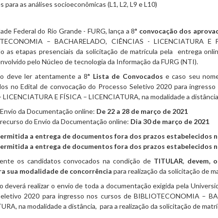
 para as análises socioeconômicas (L1, L2, L9 e L10)
ade Federal do Rio Grande - FURG, lança a 8
ª convocação dos aprova
OTECONOMIA – BACHARELADO, CIÊNCIAS - LICENCIATURA E FÍSI
o as etapas presenciais da solicitação de matrícula pela entrega onli
nvolvido pelo Núcleo de tecnologia da Informação da FURG (NTI).
o deve ler atentamente a 8
ª Lista de Convocados
e caso seu nome 
idos no Edital de convocação do Processo Seletivo 2020 para ing
 LICENCIATURA E FÍSICA – LICENCIATURA, na modalidade a distância
 Envio da Documentação online:
De 22 a 28 de março de 2021
 recurso do Envio da Documentação online:
Dia 30 de março
de 2021
ermitida a entrega de documentos fora dos prazos estabelecidos n
ermitida a entrega de documentos fora dos prazos estabelecidos n
te os candidatos convocados na condição de
TITULAR
,
devem, o
ra sua modalidade de concorrência
para realização da solicitação de ma
 deverá realizar o envio de toda a documentação exigida pela Universi
Seletivo 2020 para ingresso nos cursos de BIBLIOTECONOMIA –
A, na modalidade a distância, para a realização da solicitação de matrí