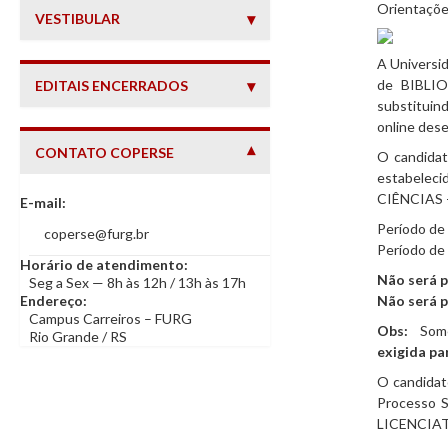
Orientações
VESTIBULAR
A Universid
de BIBLI
EDITAIS ENCERRADOS
substituind
online dese
CONTATO COPERSE
O candidat
— INFORMAÇÕES DE CONTATO
estabelec
CIÊNCIAS -
E-mail:
Período de
coperse@furg.br
Período de
Horário de atendimento:
Não será p
Seg a Sex — 8h às 12h / 13h às 17h
Endereço:
Não será p
Campus Carreiros – FURG
Obs:
Somen
Rio Grande / RS
exigida pa
O candidato
Processo 
LICENCIATUR