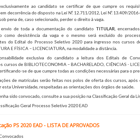
clusivamente ao candidato se certificar de que cumpre os requisi
em decorrência do disposto na Lei Nº. 12.711/2012, Lei Nº. 13.409/201
ob pena de, caso selecionado, perder o direito à vaga.
e envio de toda a documentação do candidato
TITULAR
, encerrado
do como desistência da vaga e o mesmo será excluído do proces
tes do Edital do Processo Seletivo 2020 para ingresso nos cur
RA E FÍSICA – LICENCIATURA, na modalidade a distância.
onsabilidade exclusiva do candidato a leitura dos Editais de Co
nos cursos de BIBLIOTECONOMIA – BACHARELADO, CIÊNCIAS - LICEN
certificando-se de que cumpre todas as condições necessárias para o pre
ações de matrículas serão feitas nos polos de oferta dos cursos, após 
r esta Universidade, respeitadas as orientações dos órgãos de saúde.
nha sido convocado, consulte a sua posição na Classificação Geral da L
assificação Geral Processo Seletivo 2020 EAD
cação PS 2020 EAD - LISTA DE APROVADOS
e Convocados