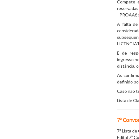
Compete ex
reservadas 
- PROAAf, s
A falta d
considera
subsequen
LICENCIATU
É de resp
ingresso 
distância
, 
As confirm
definido po
Caso não te
Lista de Cl
7ª Convo
7ª Lista d
Edital 7ª 