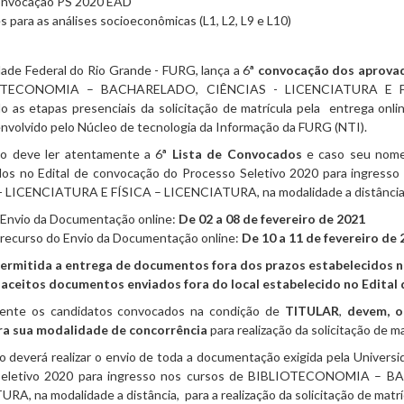
Convocação PS 2020 EAD
 para as análises socioeconômicas (L1, L2, L9 e L10)
ade Federal do Rio Grande - FURG, lança a 6
ª convocação dos aprova
OTECONOMIA – BACHARELADO, CIÊNCIAS - LICENCIATURA E FÍSI
o as etapas presenciais da solicitação de matrícula pela entrega onli
nvolvido pelo Núcleo de tecnologia da Informação da FURG (NTI).
o deve ler atentamente a 6
ª Lista de Convocados
e caso seu nome 
idos no Edital de convocação do Processo Seletivo 2020 para ing
 LICENCIATURA E FÍSICA – LICENCIATURA, na modalidade a distância
 Envio da Documentação online:
De 02 a 08 de fevereiro de 2021
 recurso do Envio da Documentação online:
De 10 a 11 de fevereiro
de 
ermitida a entrega de documentos fora dos prazos estabelecidos n
aceitos documentos enviados fora do local estabelecido no Edital
te os candidatos convocados na condição de
TITULAR
,
devem, o
ra sua modalidade de concorrência
para realização da solicitação de ma
 deverá realizar o envio de toda a documentação exigida pela Universi
Seletivo 2020 para ingresso nos cursos de BIBLIOTECONOMIA –
A, na modalidade a distância, para a realização da solicitação de matrí