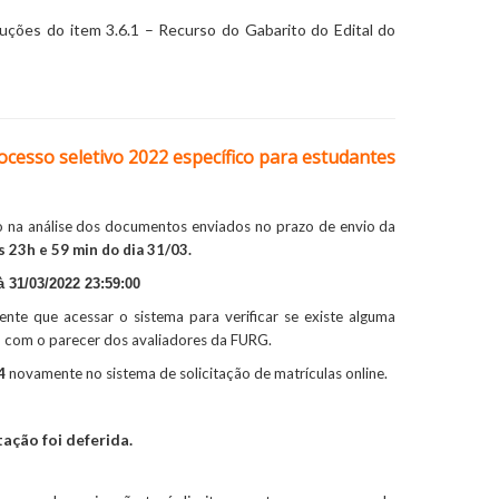
ruções do item 3.6.1 – Recurso do Gabarito do Edital do
ocesso seletivo 2022 específico para estudantes
o na análise dos documentos enviados no prazo de envio da
s 23h e 59 min do dia 31/03.
à 31/03/2022 23:59:00
nte que acessar o sistema para verificar se existe alguma
 com o parecer dos avaliadores da FURG.
4
novamente no sistema de solicitação de matrículas online.
ação foi deferida.