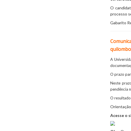
O candidat
processo se
Gabarito Re
Comunicad
quilombo
A Universid
documentaç
O prazo pa
Neste prazo
pendência n
O resultado 
Orientação
Acesse o s