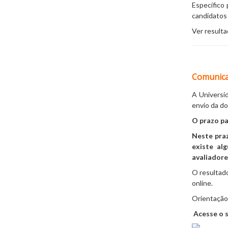
Específico
candidatos
Ver result
Comunicad
A Universi
envio da d
O prazo p
Neste praz
existe al
avaliadore
O resultado
online.
Orientação
Acesse o s