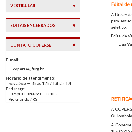
Edital de
VESTIBULAR
A Universi
para estud
EDITAIS ENCERRADOS
seletivo.
Edital de 
Das Va
CONTATO COPERSE
— INFORMAÇÕES DE CONTATO
E-mail:
coperse@furg.br
Horário de atendimento:
Seg a Sex — 8h às 12h / 13h às 17h
Endereço:
Campus Carreiros – FURG
RETIFICA
Rio Grande / RS
A COPERSE 
Quilombola
A Coperse 
18/02/2022