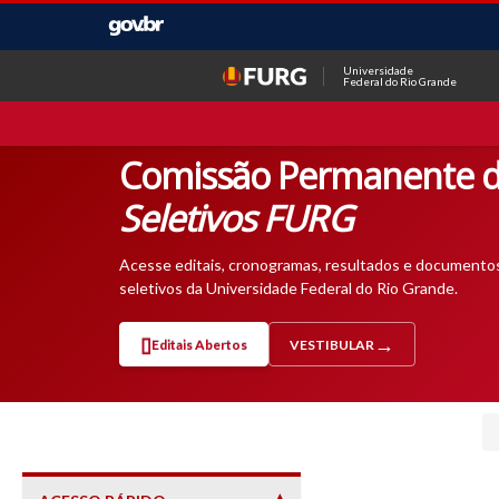
Universidade
Federal do Rio Grande
Comissão Permanente d
Seletivos FURG
Acesse editais, cronogramas, resultados e documento
seletivos da Universidade Federal do Rio Grande.
Editais Abertos
VESTIBULAR
— ABRE EM NOVA ABA