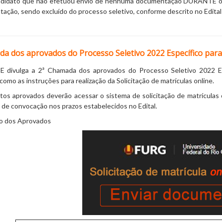
ndidato que não efetuou envio de nenhuma documentação DURANTE o pr
ação, sendo excluído do processo seletivo, conforme descrito no Edita
da dos aprovados do Processo Seletivo 2022 Específico par
divulga a 2ª Chamada dos aprovados do Processo Seletivo 2022 Es
mo as instruções para realização da Solicitação de matrículas online.
tos aprovados deverão acessar o sistema de solicitação de matrículas
 de convocação nos prazos estabelecidos no Edital.
o dos Aprovados