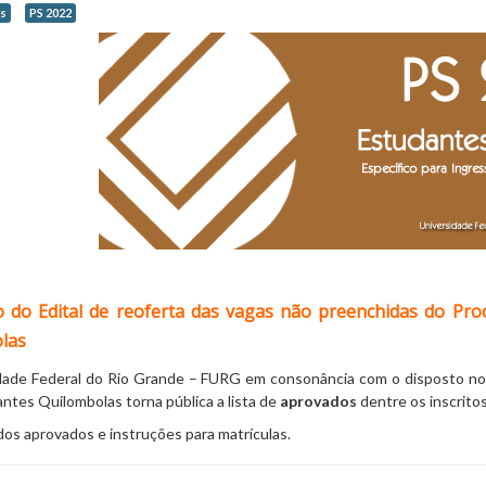
s
PS 2022
o do Edital de reoferta das vagas não preenchidas do Proc
las
dade Federal do Rio Grande – FURG em consonância com o disposto no i
ntes Quilombolas torna pública a lista de
aprovados
dentre os inscritos
os aprovados e instruções para matrículas.