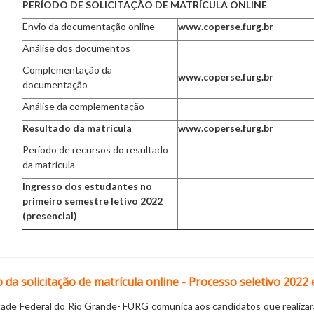
PERÍODO DE SOLICITAÇÃO DE MATRÍCULA ONLINE
Envio da documentação online
www.coperse.furg.br
Análise dos documentos
Complementação da
www.coperse.furg.br
documentação
Análise da complementação
Resultado da matrícula
www.coperse.furg.br
Período de recursos do resultado
da matrícula
Ingresso dos estudantes no
primeiro semestre letivo 2022
(presencial)
 da solicitação de matrícula online - Processo seletivo 202
dade Federal do Rio Grande- FURG comunica aos candidatos que realizara