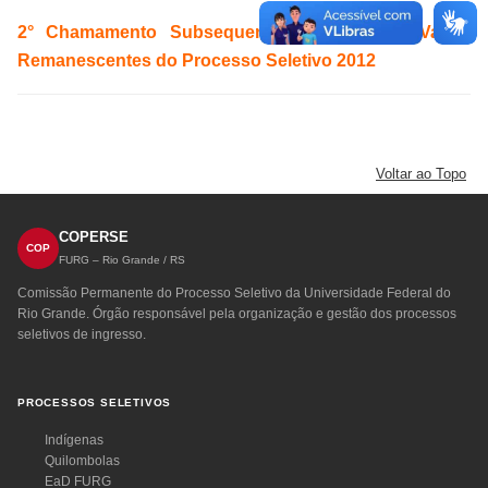
2° Chamamento Subsequente do Edital de Vagas
Remanescentes do Processo Seletivo 2012
Voltar ao Topo
COPERSE
COP
FURG – Rio Grande / RS
Comissão Permanente do Processo Seletivo da Universidade Federal do
Rio Grande. Órgão responsável pela organização e gestão dos processos
seletivos de ingresso.
PROCESSOS SELETIVOS
Indígenas
Quilombolas
EaD FURG