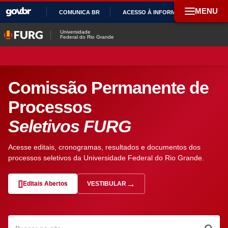
MENU
COMUNICA BR
ACESSO À INFORMAÇÃO
PAR
IR
Universidade
Federal do Rio Grande
PARA
O
CONTEÚDO
Comissão Permanente de
Processos
Seletivos FURG
Acesse editais, cronogramas, resultados e documentos dos
processos seletivos da Universidade Federal do Rio Grande.
Editais Abertos
VESTIBULAR
— ABRE EM NOVA ABA
Pesquisar no site