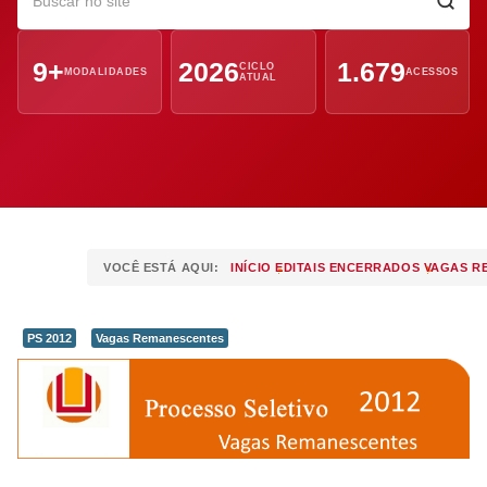
9+
2026
1.679
CICLO
MODALIDADES
ACESSOS
ATUAL
VOCÊ ESTÁ AQUI:
INÍCIO
EDITAIS ENCERRADOS
VAGAS R
PS 2012
Vagas Remanescentes