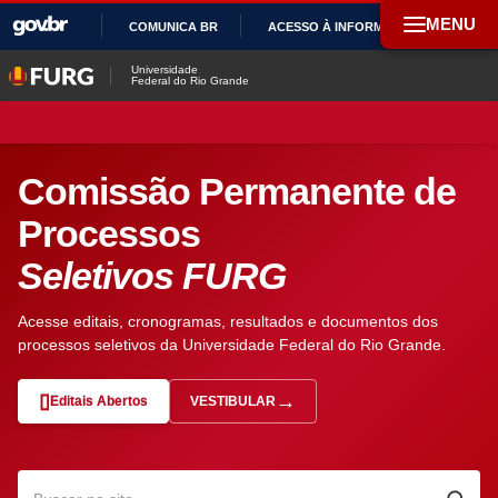
MENU
COMUNICA BR
ACESSO À INFORMAÇÃO
PAR
IR
Universidade
Federal do Rio Grande
PARA
O
CONTEÚDO
Comissão Permanente de
Processos
Seletivos FURG
Acesse editais, cronogramas, resultados e documentos dos
processos seletivos da Universidade Federal do Rio Grande.
Editais Abertos
VESTIBULAR
— ABRE EM NOVA ABA
Pesquisar no site