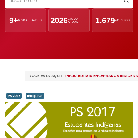
9+
2026
1.679
CICLO
MODALIDADES
ACESSOS
ATUAL
VOCÊ ESTÁ AQUI:
INÍCIO
EDITAIS ENCERRADOS
INDÍGEN
PS 2017
Indígenas