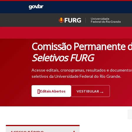
Universidade
Federal do Rio Grande
Comissão Permanente d
Seletivos FURG
Acesse editais, cronogramas, resultados e documento
seletivos da Universidade Federal do Rio Grande.
Editais Abertos
VESTIBULAR
— ABRE EM NOVA ABA