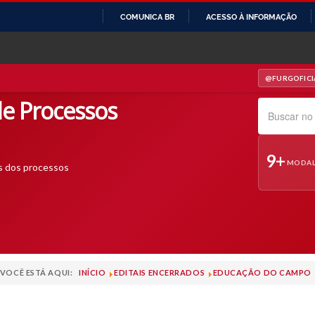
COMUNICA BR
ACESSO À INFORMAÇÃO
IR
PARA
O
@FURGOFICI
— INSTAGRAM
CONTEÚDO
e Processos
Pesquisar no s
9+
MODAL
s dos processos
VOCÊ ESTÁ AQUI:
INÍCIO
EDITAIS ENCERRADOS
EDUCAÇÃO DO CAMPO