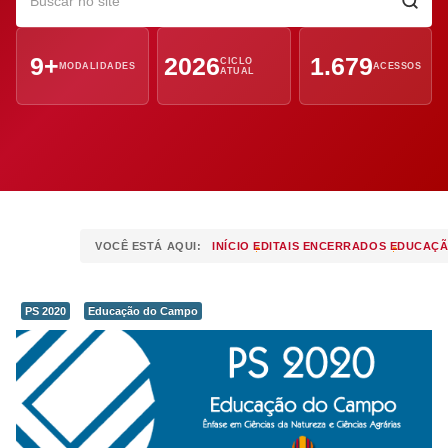
9+
2026
1.679
CICLO
MODALIDADES
ACESSOS
ATUAL
VOCÊ ESTÁ AQUI:
INÍCIO
EDITAIS ENCERRADOS
EDUCAÇÃ
PS 2020
Educação do Campo