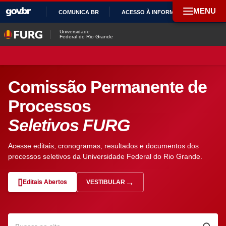
MENU
COMUNICA BR
ACESSO À INFORMAÇÃO
PAR
IR
Universidade
Federal do Rio Grande
PARA
O
CONTEÚDO
Comissão Permanente de
Processos
Seletivos FURG
Acesse editais, cronogramas, resultados e documentos dos
processos seletivos da Universidade Federal do Rio Grande.
Editais Abertos
VESTIBULAR
— ABRE EM NOVA ABA
Pesquisar no site