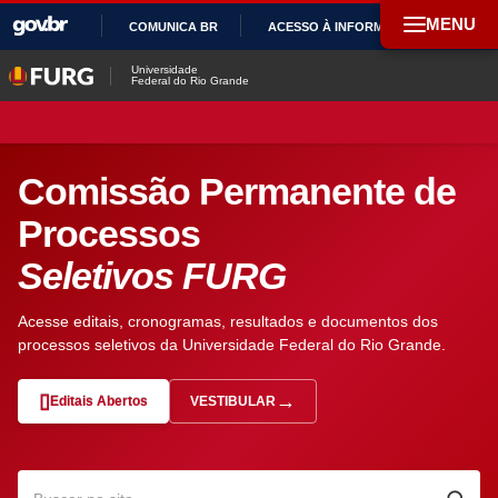
MENU
COMUNICA BR
ACESSO À INFORMAÇÃO
PAR
IR
Universidade
Federal do Rio Grande
PARA
O
CONTEÚDO
Comissão Permanente de
Processos
Seletivos FURG
Acesse editais, cronogramas, resultados e documentos dos
processos seletivos da Universidade Federal do Rio Grande.
Editais Abertos
VESTIBULAR
— ABRE EM NOVA ABA
Pesquisar no site