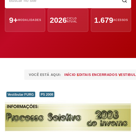
9+
2026
1.679
CICLO
MODALIDADES
ACESSOS
ATUAL
VOCÊ ESTÁ AQUI:
INÍCIO
EDITAIS ENCERRADOS
VESTIBU
Vestibular FURG
PS 2008