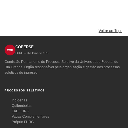
Voltar ao Topo
COPERSE
COP
FURG – Rio Grande / RS
Comissão Permanente do Processo Seletivo da Universidade Federal do
Rio Grande. Órgão responsável pela organização e gestão dos processos
seletivos de ingresso.
PROCESSOS SELETIVOS
Indígenas
Quilombolas
EaD FURG
Vagas Complementares
Próprio FURG