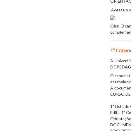
ORIENTA
Acesse o si
Obs:
O can
complement
1ª Convo
A Universi
DE
PEDAGO
O candidato
estabelecid
A document
CURSO DE
1ª Lista d
Edital 1ª 
Orientações
DOCUMENT
SOCIOEC