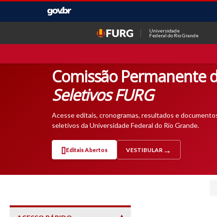
Universidade
Federal do Rio Grande
Comissão Permanente d
Seletivos FURG
Acesse editais, cronogramas, resultados e documento
seletivos da Universidade Federal do Rio Grande.
Editais Abertos
VESTIBULAR
— ABRE EM NOVA ABA