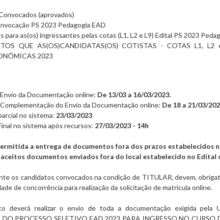
e Convocados (aprovados)
Convocação PS 2023 Pedagogia EAD
 para as(os) ingressantes pelas cotas (L1, L2 e L9) Edital PS 2023 Ped
OS QUE AS(OS)CANDIDATAS(OS) COTISTAS - COTAS L1, L2
ONÔMICAS 2023
 Envio da Documentação online:
De 13/03 a 16/03/2023.
 Complementação do Envio da Documentação online:
De 18 a 21/03/202
arcial no sistema:
23/03/2023
inal no sistema após recursos:
27/03/2023 - 14h
ermitida a entrega de documentos fora dos prazos estabelecidos n
aceitos documentos enviados fora do local estabelecido no Edital
e os candidatos convocados na condição de TITULAR, devem, obrigator
ade de concorrência para realização da solicitação de matrícula online.
to deverá realizar o envio de toda a documentação exigida pela U
L DO PROCESSO SELETIVO EAD 2023 PARA INGRESSO NO CURSO 