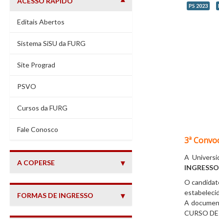
ACESSO RÁPIDO
PS 2023
Editais Abertos
Sistema SiSU da FURG
Site Prograd
PSVO
Cursos da FURG
(abre em nova janela)
Fale Conosco
3ª Convo
A Universi
A COPERSE
INGRESSO
O candidato
estabelecid
FORMAS DE INGRESSO
A document
CURSO DE