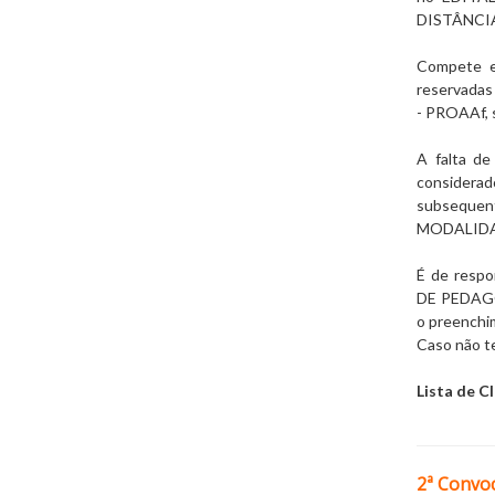
DISTÂNCI
Compete ex
reservadas 
- PROAAf, s
A falta de
considera
subseque
MODALIDA
É de respo
DE PEDAG
o preenchim
Caso não te
Lista de C
2ª Convo