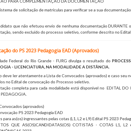
ÇÃO PARA COMPLEMENTAÇÃO DA DOCUMENTAÇÃO
stema de solicitação de matrículas para verificar se a sua documentação 
didato que não efetuou envio de nenhuma documentação DURANTE o pr
ação, sendo excluído do processo seletivo, conforme descrito no Edita
cação do PS 2023 Pedagogia EAD (Aprovados)
dade Federal do Rio Grande - FURG divulga o resultado do
PROCESS
GIA - LICENCIATURA, NA MODALIDADE A DISTÂNCIA.
 deve ler atentamente a Lista de Convocados (aprovados) e caso seu no
os no Edital de convocação do Processo seletivo.
ação completa para cada modalidade está disponível no
EDITAL DO 
 PEDAGOGIA
.
e Convocados (aprovados)
Convocação PS 2023 Pedagogia EAD
 para as(os) ingressantes pelas cotas (L1, L2 e L9) Edital PS 2023 Ped
OS QUE AS(OS)CANDIDATAS(OS) COTISTAS - COTAS L1, L2
ONÔMICAS 2023