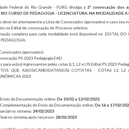
dade Federal do Rio Grande - FURG divulga a
2ª convocação dos 
 NO CURSO DE
PEDAGOGIA - LICENCIATURA, NA MODALIDADE A 
 deve ler atentamente a Lista de Convocados (aprovados) e caso seu no
os no Edital de convocação do Processo seletivo.
ação completa para cada modalidade está disponível no
EDITAL DO 
 PEDAGOGIA
.
e Convocados (aprovados)
Convocação PS 2023 Pedagogia EAD
 para as(os) ingressantes pelas cotas (L1, L2 e L9) Edital PS 2023 Ped
OS QUE AS(OS)CANDIDATAS(OS) COTISTAS - COTAS L1, L2
ONÔMICAS 2023
 Envio da Documentação online:
De 10/02 a 13/02/2023.
 Complementação do Envio da Documentação online:
De 16 e 17/02/202
arcial no sistema:
24/02/2023
inal no sistema após recursos:
28/02/2023