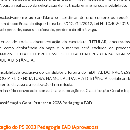
A
para a realização da solicitação de matrícula online na sua modalidade.
clusivamente ao candidato se certificar de que cumpre os requisi
em decorrência do disposto na Lei Nº. 12.711/2012, Lei Nº. 13.409/201
ob pena de, caso selecionado, perder o direito à vaga.
 envio de toda a documentação do candidato TITULAR, encerrados 
do como desistência da vaga e o mesmo será excluído do proces
ntes do
EDITAL DO PROCESSO SELETIVO EAD 2023 PARA INGRES
DE A DISTÂNCIA
.
nsabilidade exclusiva do candidato a leitura do
EDITAL DO PROCES
OGIA - LICENCIATURA, NA MODALIDADE A DISTÂNCIA
, certifica
ento da vaga e a realização da matrícula.
nha sido convocado, consulte a sua posição na Classificação Geral e fi
lassificação Geral Processo 2023 Pedagogia EAD
cação do PS 2023 Pedagogia EAD (Aprovados)