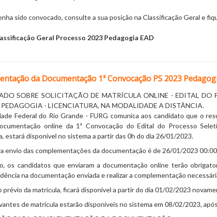
nha sido convocado, consulte a sua posição na Classificação Geral e fi
lassificação Geral Processo 2023 Pedagogia EAD
ntação da Documentação 1ª Convocação PS 2023 Pedagog
DO SOBRE SOLICITAÇÃO DE MATRÍCULA ONLINE - EDITAL DO 
 PEDAGOGIA - LICENCIATURA, NA MODALIDADE A DISTÂNCIA.
dade Federal do Rio Grande - FURG comunica aos candidato que o res
documentação online da 1ª Convocação do Edital do Processo Selet
a, estará disponível no sistema a partir das 0h do dia 26/01/2023.
ra envio das complementações da documentação é de 26/01/2023 00:00
o, os candidatos que enviaram a documentação online terão obrigator
dência na documentação enviada e realizar a complementação necessária
 prévio da matrícula, ficará disponível a partir do dia 01/02/2023 novame
antes de matrícula estarão disponíveis no sistema em 08/02/2023, após