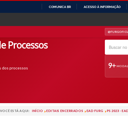
COMUNICA BR
ACESSO À INFORMAÇÃO
IR
PARA
O
@FURGOFICI
— INSTAGRAM
CONTEÚDO
e Processos
Pesquisar no s
9+
MODAL
s dos processos
VOCÊ ESTÁ AQUI:
INÍCIO
EDITAIS ENCERRADOS
EAD FURG
PS 2023 - E