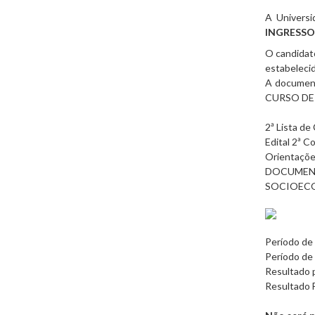
A Universi
INGRESSO
O candidato
estabelecid
A document
CURSO DE
2ª Lista d
Edital 2ª 
Orientações
DOCUMENT
SOCIOEC
Período de
Período de
Resultado p
Resultado F