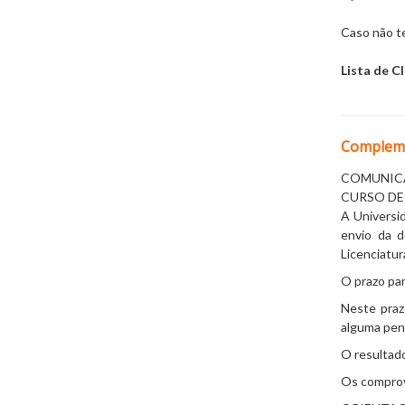
Caso não te
Lista de C
Compleme
COMUNICA
CURSO DE
A Universi
envio da 
Licenciatur
O prazo pa
Neste praz
alguma pen
O resultado
Os comprov