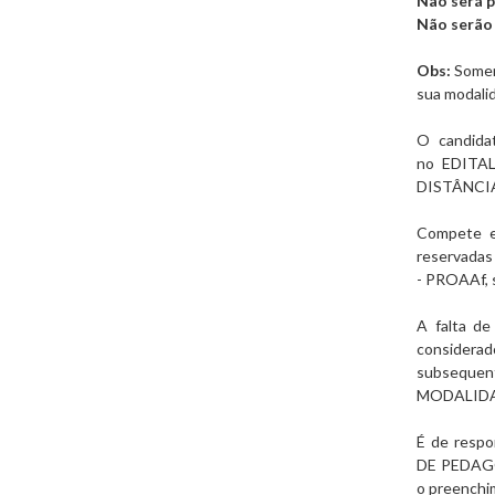
Não será p
Não serão 
Obs:
Soment
sua modalid
O candida
no
EDITA
DISTÂNCI
Compete ex
reservadas 
- PROAAf, s
A falta de
considera
subseque
MODALIDA
É de respo
DE PEDAG
o preenchim