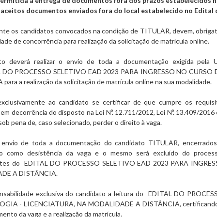
ermitida a entrega de documentos fora dos prazos estabelecidos n
aceitos documentos enviados fora do local estabelecido no Edital
e os candidatos convocados na condição de TITULAR, devem, obrigator
ade de concorrência para realização da solicitação de matrícula online.
to deverá realizar o envio de toda a documentação exigida pela U
L DO PROCESSO SELETIVO EAD 2023 PARA INGRESSO NO CURSO 
A
para a realização da solicitação de matrícula online na sua modalidade.
clusivamente ao candidato se certificar de que cumpre os requisi
em decorrência do disposto na Lei Nº. 12.711/2012, Lei Nº. 13.409/201
ob pena de, caso selecionado, perder o direito à vaga.
 envio de toda a documentação do candidato TITULAR, encerrados 
do como desistência da vaga e o mesmo será excluído do proces
ntes do
EDITAL DO PROCESSO SELETIVO EAD 2023 PARA INGRES
DE A DISTÂNCIA
.
nsabilidade exclusiva do candidato a leitura do
EDITAL DO PROCES
OGIA - LICENCIATURA, NA MODALIDADE A DISTÂNCIA
, certifica
ento da vaga e a realização da matrícula.